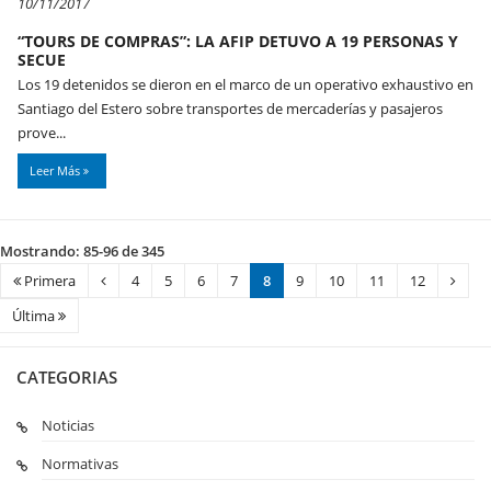
10/11/2017
“TOURS DE COMPRAS”: LA AFIP DETUVO A 19 PERSONAS Y
SECUE
Los 19 detenidos se dieron en el marco de un operativo exhaustivo en
Santiago del Estero sobre transportes de mercaderías y pasajeros
prove...
Leer Más
Mostrando: 85-96 de 345
Primera
4
5
6
7
8
9
10
11
12
Última
CATEGORIAS
Noticias
Normativas