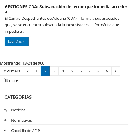
GESTIONES CDA: Subsanación del error que impedía acceder
a
El Centro Despachantes de Aduana (CDA) informa a sus asociados
que, ya se encuentra subsanada la inconsistencia informática que
impedía a ...
Leer Más
Mostrando: 13-24 de 906
Primera
1
2
3
4
5
6
7
8
9
Última
CATEGORIAS
Noticias
Normativas
Gacetilla de AFIP