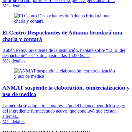
Informe escrito por nuestro asesor Miguel Ángel Galeano. ...
Más detalles
El Centro Despachantes de Aduana brindará una
charla y contará
Rubén Pérez, presidente de la institución, hablará sobre “El rol del
despachante”, el 13 de agosto a las 15:00 hs. ...
Más detalles
ANMAT suspende la elaboración, comercialización y
uso de medica
La medida se adopta tras una revisión del balance beneficio-riesgo
del ingrediente farmacéutico activo, que concluyó que existen
alternat...
Más detalles