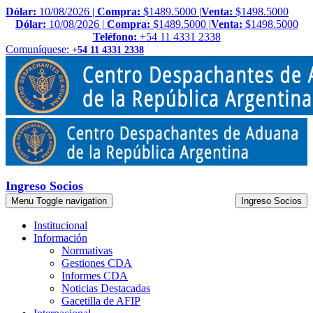
Dólar:
10/08/2026 |
Compra:
$1489.5000 |
Venta:
$1498.5000
Dólar:
10/08/2026 |
Compra:
$1489.5000 |
Venta:
$1498.5000
Teléfono:
+54 11 4331 2338
Comuníquese:
+54 11 4331 2338
Ingreso Socios
Menu
Toggle navigation
Ingreso Socios
Institucional
Información
Normativas
Gestiones CDA
Informes CDA
Noticias Destacadas
Gacetilla de AFIP