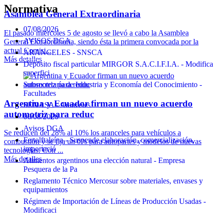
Normativa
Asamblea General Extraordinaria
07/08/2026
El pasado miércoles 5 de agosto se llevó a cabo la Asamblea
AVISOS DGA
General Extraordinaria, siendo ésta la primera convocada por la
actual Comisi...
ARANCELES - SNSCA
Más detalles
Depósito fiscal particular MIRGOR S.A.C.I.F.I.A. - Modifica
superfici
Subsecretaría de Industria y Economía del Conocimiento -
Facultades
Argentina y Ecuador firman un nuevo acuerdo
SENASA - Aranceles
automotriz para reduc
06/08/2026
Avisos DGA
Se reducen del 28% al 10% los aranceles para vehículos a
Fenolftaleína - Suspende elaboración, comercialización,
combustión y se fija un 0% para autopartes y modelos de nuevas
importació
tecnologías. Con ...
Más detalles
Alimentos argentinos una elección natural - Empresa
Pesquera de la Pa
Reglamento Técnico Mercosur sobre materiales, envases y
equipamientos
Régimen de Importación de Líneas de Producción Usadas -
Modificaci