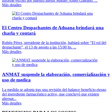
Informe escrito por nuestro asesor Miguel Ángel Galeano. ...
Más detalles
El Centro Despachantes de Aduana brindará una
charla y contará
Rubén Pérez, presidente de la institución, hablará sobre “El rol del
despachante”, el 13 de agosto a las 15:00 hs. ...
Más detalles
ANMAT suspende la elaboración, comercialización y
uso de medica
La medida se adopta tras una revisión del balance beneficio-riesgo
del ingrediente farmacéutico activo, que concluyó que existen
alternat...
Más detalles