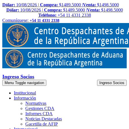
Dólar:
10/08/2026 |
Compra:
$1489.5000 |
Venta:
$1498.5000
Dólar:
10/08/2026 |
Compra:
$1489.5000 |
Venta:
$1498.5000
Teléfono:
+54 11 4331 2338
Comuníquese:
+54 11 4331 2338
Ingreso Socios
Menu
Toggle navigation
Ingreso Socios
Institucional
Información
Normativas
Gestiones CDA
Informes CDA
Noticias Destacadas
Gacetilla de AFIP