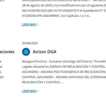
Sustitúyese el párrafo introductorio del artículo 1° del Dec.
N Y
28 de agosto de 2025 y sus modificatorios por el siguiente.D
562/2630/06/2026 (BO 01/07/2026)VISTO el Expediente N° E
61329258-APN-DGDA#MEC, los Capítulos I y II d...
LEER MÁS
30/06/2026
aciones
Avisos DGA
e
Rezagos (Pocitos) - Sumarios (Santiago del Estero) - Proced
as
Legales Aduaneros.AGENCIA DE RECAUDACIÓN Y CONTROL
EL
ADUANERO - ADUANA POCITOSAGENCIA DE RECAUDACIÓN
26-
CONTROL ADUANERO - ADUANA SANTIAGO DEL ESTEROAG
RECAUDACIÓN Y CONTROL ...
LEER MÁS