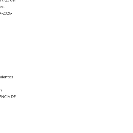
617/25 del
ec.
X-2026-
imientos
 Y
ENCIA DE