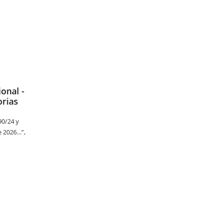
onal -
orias
490/24 y
e 2026…”,