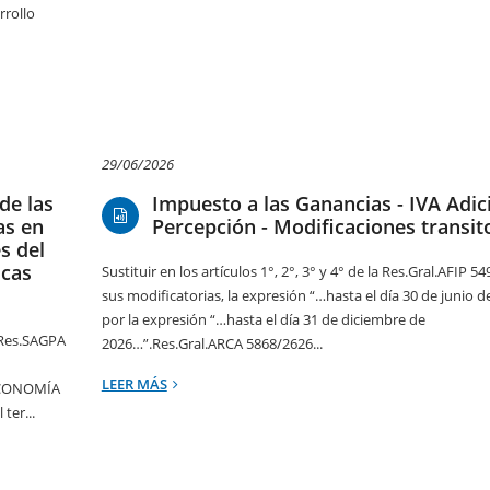
rrollo
29/06/2026
de las
Impuesto a las Ganancias - IVA Adici
as en
Percepción - Modificaciones transit
s del
icas
Sustituir en los artículos 1°, 2°, 3° y 4° de la Res.Gral.AFIP 5
sus modificatorias, la expresión “…hasta el día 30 de junio d
por la expresión “…hasta el día 31 de diciembre de
 Res.SAGPA
2026…”.Res.Gral.ARCA 5868/2626...
LEER MÁS
ECONOMÍA
ter...