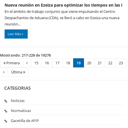
Nueva reunión en Ezeiza para optimizar los tiempos en las i
En el ámbito de trabajo conjunto que viene impulsando el Centro
Despachantes de Aduana (CDA), se llevó a cabo en Ezeiza una nueva
reunión...
Leer Más
Mostrando: 217-228 de 19276
Primera
15
16
17
18
19
20
21
22
23
Última
CATEGORIAS
Noticias
Normativas
Gacetilla de AFIP