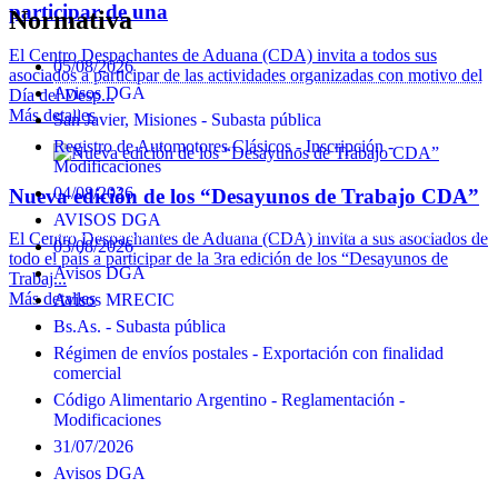
participar de una
Normativa
El Centro Despachantes de Aduana (CDA) invita a todos sus
05/08/2026
asociados a participar de las actividades organizadas con motivo del
Avisos DGA
Día del Desp...
Más detalles
San Javier, Misiones - Subasta pública
Registro de Automotores Clásicos - Inscripción -
Modificaciones
04/08/2026
Nueva edición de los “Desayunos de Trabajo CDA”
AVISOS DGA
El Centro Despachantes de Aduana (CDA) invita a sus asociados de
03/08/2026
todo el país a participar de la 3ra edición de los “Desayunos de
Avisos DGA
Trabaj...
Más detalles
Avisos MRECIC
Bs.As. - Subasta pública
Régimen de envíos postales - Exportación con finalidad
comercial
Código Alimentario Argentino - Reglamentación -
Modificaciones
31/07/2026
Avisos DGA