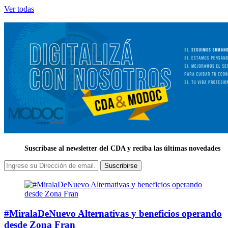
Ver todas
Suscríbase al newsletter del CDA y reciba las últimas novedades
Suscribirse
#MiralaDeNuevo Alternativas y beneficios operando
desde Zona Fran