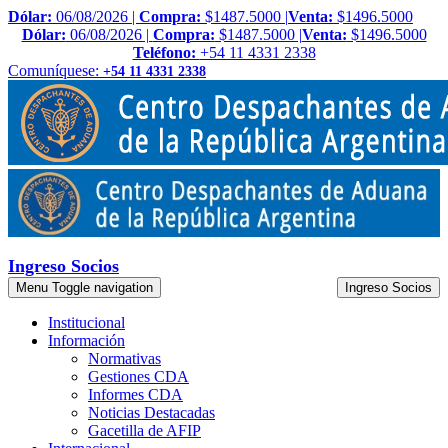
Dólar:
06/08/2026 |
Compra:
$1487.5000 |
Venta:
$1496.5000
Dólar:
06/08/2026 |
Compra:
$1487.5000 |
Venta:
$1496.5000
Teléfono:
+54 11 4331 2338
Comuníquese:
+54 11 4331 2338
Ingreso Socios
Menu
Toggle navigation
Ingreso Socios
Institucional
Información
Normativas
Gestiones CDA
Informes CDA
Noticias Destacadas
Gacetilla de AFIP