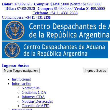
Dólar:
07/08/2026 |
Compra:
$1490.5000 |
Venta:
$1499.5000
Dólar:
07/08/2026 |
Compra:
$1490.5000 |
Venta:
$1499.5000
Teléfono:
+54 11 4331 2338
Comuníquese:
+54 11 4331 2338
Ingreso Socios
Menu
Toggle navigation
Ingreso Socios
Institucional
Información
Normativas
Gestiones CDA
Informes CDA
Noticias Destacadas
Gacetilla de AFIP