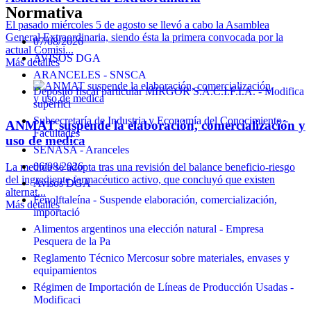
Normativa
El pasado miércoles 5 de agosto se llevó a cabo la Asamblea
General Extraordinaria, siendo ésta la primera convocada por la
07/08/2026
actual Comisi...
AVISOS DGA
Más detalles
ARANCELES - SNSCA
Depósito fiscal particular MIRGOR S.A.C.I.F.I.A. - Modifica
superfici
Subsecretaría de Industria y Economía del Conocimiento -
ANMAT suspende la elaboración, comercialización y
Facultades
uso de medica
SENASA - Aranceles
06/08/2026
La medida se adopta tras una revisión del balance beneficio-riesgo
del ingrediente farmacéutico activo, que concluyó que existen
Avisos DGA
alternat...
Fenolftaleína - Suspende elaboración, comercialización,
Más detalles
importació
Alimentos argentinos una elección natural - Empresa
Pesquera de la Pa
Reglamento Técnico Mercosur sobre materiales, envases y
equipamientos
Régimen de Importación de Líneas de Producción Usadas -
Modificaci