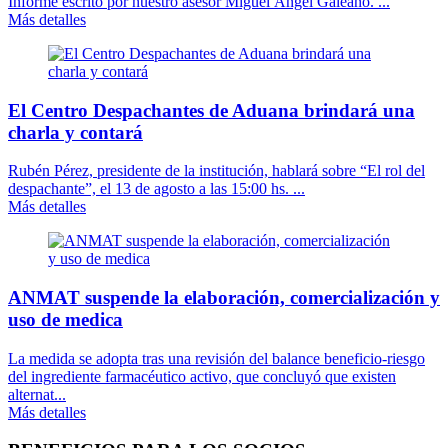
Informe escrito por nuestro asesor Miguel Ángel Galeano. ...
Más detalles
El Centro Despachantes de Aduana brindará una
charla y contará
Rubén Pérez, presidente de la institución, hablará sobre “El rol del
despachante”, el 13 de agosto a las 15:00 hs. ...
Más detalles
ANMAT suspende la elaboración, comercialización y
uso de medica
La medida se adopta tras una revisión del balance beneficio-riesgo
del ingrediente farmacéutico activo, que concluyó que existen
alternat...
Más detalles