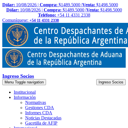
Dólar:
10/08/2026 |
Compra:
$1489.5000 |
Venta:
$1498.5000
Dólar:
10/08/2026 |
Compra:
$1489.5000 |
Venta:
$1498.5000
Teléfono:
+54 11 4331 2338
Comuníquese:
+54 11 4331 2338
Ingreso Socios
Menu
Toggle navigation
Ingreso Socios
Institucional
Información
Normativas
Gestiones CDA
Informes CDA
Noticias Destacadas
Gacetilla de AFIP