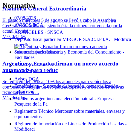
Normativa
Asamblea General Extraordinaria
07/08/2026
El pasado miércoles 5 de agosto se llevó a cabo la Asamblea
AVISOS DGA
General Extraordinaria, siendo ésta la primera convocada por la
actual Comisi...
ARANCELES - SNSCA
Más detalles
Depósito fiscal particular MIRGOR S.A.C.I.F.I.A. - Modifica
superfici
Subsecretaría de Industria y Economía del Conocimiento -
Facultades
Argentina y Ecuador firman un nuevo acuerdo
SENASA - Aranceles
automotriz para reduc
06/08/2026
Avisos DGA
Se reducen del 28% al 10% los aranceles para vehículos a
Fenolftaleína - Suspende elaboración, comercialización,
combustión y se fija un 0% para autopartes y modelos de nuevas
importació
tecnologías. Con ...
Más detalles
Alimentos argentinos una elección natural - Empresa
Pesquera de la Pa
Reglamento Técnico Mercosur sobre materiales, envases y
equipamientos
Régimen de Importación de Líneas de Producción Usadas -
Modificaci