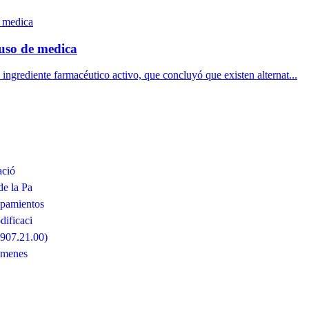
uso de medica
 ingrediente farmacéutico activo, que concluyó que existen alternat...
ació
de la Pa
ipamientos
ificaci
6907.21.00)
ámenes