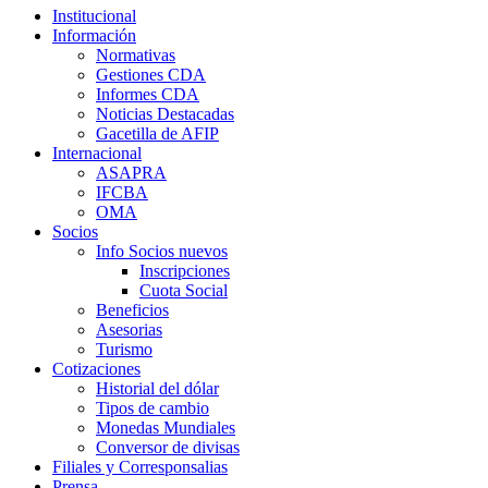
Institucional
Información
Normativas
Gestiones CDA
Informes CDA
Noticias Destacadas
Gacetilla de AFIP
Internacional
ASAPRA
IFCBA
OMA
Socios
Info Socios nuevos
Inscripciones
Cuota Social
Beneficios
Asesorias
Turismo
Cotizaciones
Historial del dólar
Tipos de cambio
Monedas Mundiales
Conversor de divisas
Filiales y Corresponsalias
Prensa