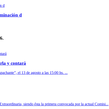
rminación d
6.
rla y contará
pachante”, el 13 de agosto a las 15:00 hs. ...
xtraordinaria, siendo ésta la primera convocada por la actual Comisi...