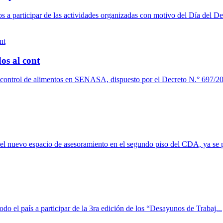
a participar de las actividades organizadas con motivo del Día del De
os al cont
l control de alimentos en SENASA, dispuesto por el Decreto N.° 697/20
del nuevo espacio de asesoramiento en el segundo piso del CDA, ya se p
 el país a participar de la 3ra edición de los “Desayunos de Trabaj...