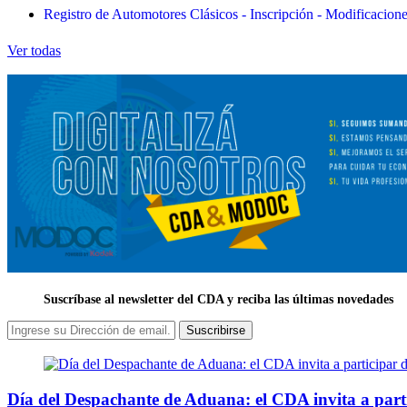
Registro de Automotores Clásicos - Inscripción - Modificacion
Ver todas
Suscríbase al newsletter del CDA y reciba las últimas novedades
Suscribirse
Día del Despachante de Aduana: el CDA invita a part