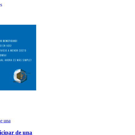
es
icipar de una