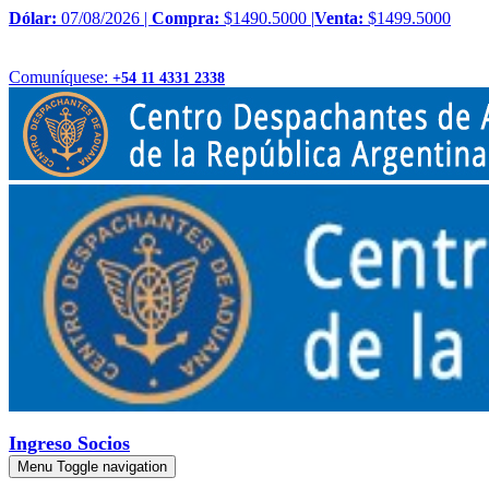
Dólar:
07/08/2026 |
Compra:
$1490.5000 |
Venta:
$1499.5000
Comuníquese:
+54 11 4331 2338
Ingreso Socios
Menu
Toggle navigation