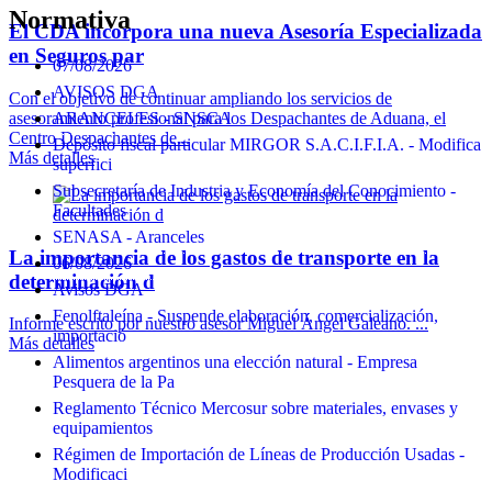
Normativa
El CDA incorpora una nueva Asesoría Especializada
en Seguros par
07/08/2026
AVISOS DGA
Con el objetivo de continuar ampliando los servicios de
asesoramiento profesional para los Despachantes de Aduana, el
ARANCELES - SNSCA
Centro Despachantes de...
Depósito fiscal particular MIRGOR S.A.C.I.F.I.A. - Modifica
Más detalles
superfici
Subsecretaría de Industria y Economía del Conocimiento -
Facultades
SENASA - Aranceles
La importancia de los gastos de transporte en la
06/08/2026
determinación d
Avisos DGA
Fenolftaleína - Suspende elaboración, comercialización,
Informe escrito por nuestro asesor Miguel Ángel Galeano. ...
importació
Más detalles
Alimentos argentinos una elección natural - Empresa
Pesquera de la Pa
Reglamento Técnico Mercosur sobre materiales, envases y
equipamientos
Régimen de Importación de Líneas de Producción Usadas -
Modificaci