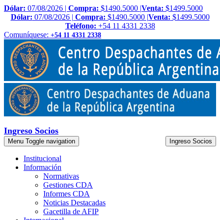
Dólar:
07/08/2026 |
Compra:
$1490.5000 |
Venta:
$1499.5000
Dólar:
07/08/2026 |
Compra:
$1490.5000 |
Venta:
$1499.5000
Teléfono:
+54 11 4331 2338
Comuníquese:
+54 11 4331 2338
Ingreso Socios
Menu
Toggle navigation
Ingreso Socios
Institucional
Información
Normativas
Gestiones CDA
Informes CDA
Noticias Destacadas
Gacetilla de AFIP