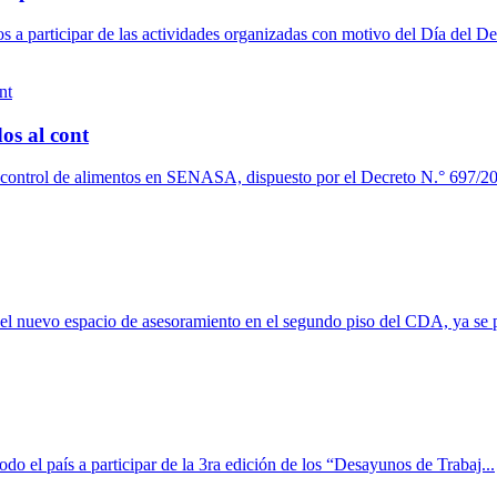
a participar de las actividades organizadas con motivo del Día del De
os al cont
l control de alimentos en SENASA, dispuesto por el Decreto N.° 697/20
del nuevo espacio de asesoramiento en el segundo piso del CDA, ya se p
 el país a participar de la 3ra edición de los “Desayunos de Trabaj...