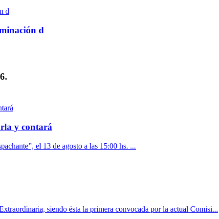
rminación d
6.
rla y contará
pachante”, el 13 de agosto a las 15:00 hs. ...
xtraordinaria, siendo ésta la primera convocada por la actual Comisi...