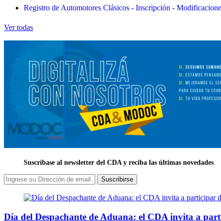
Registro de Automotores Clásicos - Inscripción - Modificacion
Ver todas
Suscríbase al newsletter del CDA y reciba las últimas novedades
Suscribirse
Día del Despachante de Aduana: el CDA invita a part