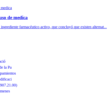
uso de medica
 ingrediente farmacéutico activo, que concluyó que existen alternat...
ació
de la Pa
ipamientos
ificaci
6907.21.00)
ámenes