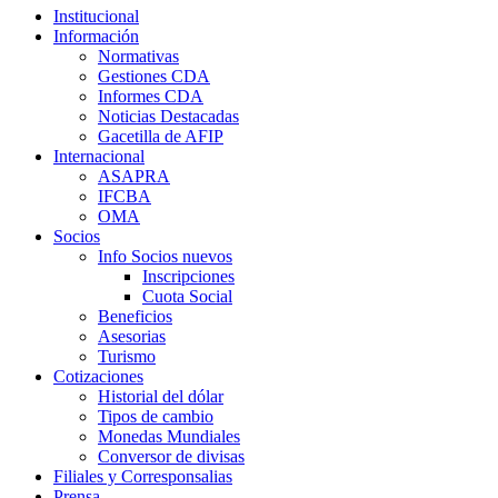
Institucional
Información
Normativas
Gestiones CDA
Informes CDA
Noticias Destacadas
Gacetilla de AFIP
Internacional
ASAPRA
IFCBA
OMA
Socios
Info Socios nuevos
Inscripciones
Cuota Social
Beneficios
Asesorias
Turismo
Cotizaciones
Historial del dólar
Tipos de cambio
Monedas Mundiales
Conversor de divisas
Filiales y Corresponsalias
Prensa