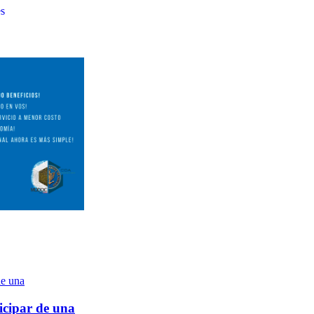
es
icipar de una