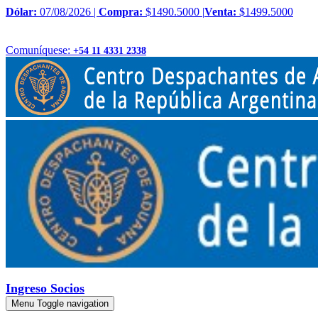
Dólar:
07/08/2026 |
Compra:
$1490.5000 |
Venta:
$1499.5000
Comuníquese:
+54 11 4331 2338
Ingreso Socios
Menu
Toggle navigation