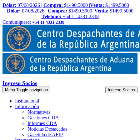
Dólar:
07/08/2026 |
Compra:
$1490.5000 |
Venta:
$1499.5000
Dólar:
07/08/2026 |
Compra:
$1490.5000 |
Venta:
$1499.5000
Teléfono:
+54 11 4331 2338
Comuníquese:
+54 11 4331 2338
Ingreso Socios
Menu
Toggle navigation
Ingreso Socios
Institucional
Información
Normativas
Gestiones CDA
Informes CDA
Noticias Destacadas
Gacetilla de AFIP