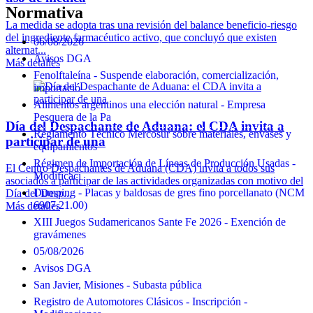
Normativa
La medida se adopta tras una revisión del balance beneficio-riesgo
del ingrediente farmacéutico activo, que concluyó que existen
06/08/2026
alternat...
Avisos DGA
Más detalles
Fenolftaleína - Suspende elaboración, comercialización,
importació
Alimentos argentinos una elección natural - Empresa
Pesquera de la Pa
Día del Despachante de Aduana: el CDA invita a
Reglamento Técnico Mercosur sobre materiales, envases y
participar de una
equipamientos
Régimen de Importación de Líneas de Producción Usadas -
El Centro Despachantes de Aduana (CDA) invita a todos sus
Modificaci
asociados a participar de las actividades organizadas con motivo del
Dumping - Placas y baldosas de gres fino porcellanato (NCM
Día del Desp...
6907.21.00)
Más detalles
XIII Juegos Sudamericanos Sante Fe 2026 - Exención de
gravámenes
05/08/2026
Avisos DGA
San Javier, Misiones - Subasta pública
Registro de Automotores Clásicos - Inscripción -