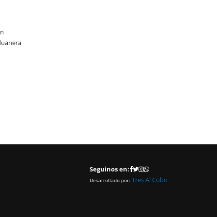
online en Derecho Aduanero
El Centro Despachantes de Aduana (CDA) tiene el agrado de
un
informarle a sus asociados que a raíz del convenio firmado con 
Aduanera
Universidad Católica de Córdoba, se ha adquirido un 20% de
descuento para todos aquellos socios interesados en realizar la
Edición en Diplomatura en Derecho Aduanero que organiza la
Universidad mencionada y que comienza el 7 de abril con una
duración de 30 encuentros.
LEER MAS
Seguinos en:
Tres Al Cubo
Desarrollado por: