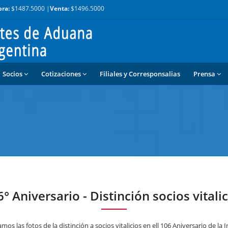
ra:
$1487.5000 |
Venta:
$1496.5000
Socios
Cotizaciones
Filiales y Corresponsalias
Prensa
° Aniversario - Distinción socios vitali
mos las fotos de la distinción a socios vitalicios en ell 106 Aniversario de la I