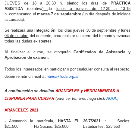
JUEVES de 18 a 20.30 h.
siendo los días de
PRÁCTICA
ASISTIDA
(optativa)
de
lunes a jueves de 12.30 a 13:15
h.
comenzando el
martes 7 de septiembre
(un día después de iniciada
la cursada).
Se realizará una
Integración
, los días
jueves 30 de septiembre
y
lunes
04 de octubre
del corriente, para realizar un cierre del temario y evacuar
todas las dudas existentes.
Al finalizar el curso, se otorgarán
Certificados de Asistencia y
Aprobación de examen.
Todos los interesados en participar o por cualquier consulta al respecto,
deben remitir un mail a
marina@cda.org.ar
A continuación se detallan
ARANCELES y HERRAMIENTAS A
DISPONER PARA CURSAR
(para ver temario, haga click
AQUÍ.
)
ARANCELES 2021
- Abonando la matrícula,
HASTA EL 26/7/2021: :
Socios:
$21.500 No Socios: $25.800 Estudiantes: $23.650