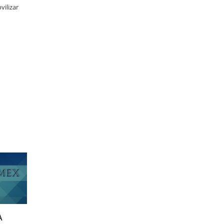
ilizar 
A