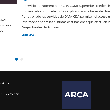
El servicio del Nomenclador CDA-COMEX, permite acceder sin
nomenclador completo, notas explicativas y criterios de clasi
Por otro lado los servicios de DATA-CDA permiten el acceso g
(CDA)
información sobre las distintas destinaciones que efectúen l
io con el
Despachantes de Aduana.
 de
LEER MAS
entina
tina - CP 1065