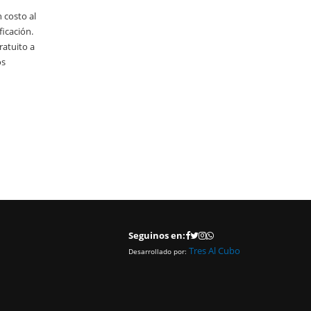
06/03/2020
 costo al
Becas Corporativas 2020
ficación.
ratuito a
El Centro Despachantes de Aduana (CDA) informa a sus asociad
os
últimos beneficios que ofrece la Universidad Abierta Interamer
(UAI) para todos nuestros asociados.
LEER MAS
Seguinos en:
Tres Al Cubo
Desarrollado por: