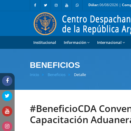
Dólar:
06/08/2026 |
Comp
Institucional
Información
Internacional
BENEFICIOS
Inicio
Beneficios
Detalle
#BeneficioCDA Conveni
Capacitación Aduaner