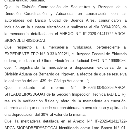
citada entidad bancaria;
Que, la División Coordinación de Secuestros y Rezagos de la
Dirección Coordinación y Aduanera, en coordinación con las
autoridades del Banco Ciudad de Buenos Aires, comunicaron la
inclusión en la subasta electrónica a realizarse el día 30/04/2026, de
la mercadería detallada en el ANEXO N.° IF-2026-01411722-ARCA-
SIOPADBEIR#SDGOAI;
Que, respecto a la mercadería involucrada, perteneciente al
EXPEDIENTE FPO N.° 9.331/2022/1, el Juzgado Federal de Eldorado
ordena, mediante el Oficio Electrónico Judicial DEO N.° 19989086,
que: “…registrando la mercadería a disposición exclusiva de la
División Aduana de Bernardo de Irigoyen, a efectos de que se resuelva
la aplicación del art. 439 del Código Aduanero…”;
Que, mediante el informe N.° IF-2026-00453296-ARCA-
SITEADBEIR#SDGOAI de la Sección Inspección Técnica (AD BEIR),
realizó la verificación física y aforo de la mercadería en cuestión,
determinando que no puede ser considerada nueva sin uso y aplicando
una depreciación del 30% al valor de la misma;
Que, la mercadería detallada en el Anexo N.° IF-2026-01411722-
ARCA-SIOPADBEIR#SDGOAI identificada como Lote Banco N.° 01,