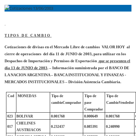
.
T I P O S
D E
C A M B I O
Cotizaciones de divisas en el Mercado Libre de cambios
VALOR HOY
al
cierre de operaciones
del día 11 de JUNIO de 2003, para utilizar en los
Despachos de Importación y Permisos de Exportación
que se presenten el
día 13 de JUNIO de 2003
. – Información suministrada por el BANCO DE
LA NACION ARGENTINA – BANCA INSTITUCIONAL Y FINANZAS -
MERCADOS INSTITUCIONALES – División Asistencia Cambiaria.
Cod
MONEDAS
Tipo de
Tipo de
Tipo de
cambio
Comprador
pase
Cambio
Vendedor
Comprador
023
BOLIVAR
0.001768
0.000649
0.001768
CHELINES
017
0.232437
0.085391
0.240990
AUSTRIACOS