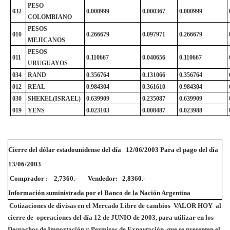
PESO
032
0.000999
0.000367
0.000999
COLOMBIANO
PESOS
010
0.266679
0.097971
0.266679
MEJICANOS
PESOS
011
0.110667
0.040656
0.110667
URUGUAYOS
034
RAND
0.356764
0.131066
0.356764
012
REAL
0.984304
0.361610
0.984304
030
SHEKEL(ISRAEL)
0.639909
0.235087
0.639909
019
YENS
0.023103
0.008487
0.023988
Cierre del dólar estadounidense del día
12/06/2003 Para el pago del día
13/06/2003
Comprador :
2,7360.-
Vendedor:
2,8360.-
Información suministrada por el Banco de la Nación Argentina
Cotizaciones de divisas en el Mercado Libre de cambios
VALOR HOY
al
cierre de
operaciones del día 12 de JUNIO de 2003, para utilizar en los
Despachos de Importación y Permisos de Exportación
que se presenten el