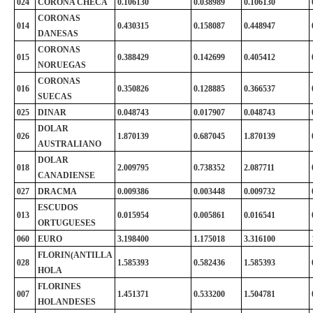
024
CORONA CHECA
0.106130
0.038989
0.106130
CORONAS
014
0.430315
0.158087
0.448947
DANESAS
CORONAS
015
0.388429
0.142699
0.405412
NORUEGAS
CORONAS
016
0.350826
0.128885
0.366537
SUECAS
025
DINAR
0.048743
0.017907
0.048743
DOLAR
026
1.870139
0.687045
1.870139
AUSTRALIANO
DOLAR
018
2.009795
0.738352
2.087711
CANADIENSE
027
DRACMA
0.009386
0.003448
0.009732
ESCUDOS
013
0.015954
0.005861
0.016541
ORTUGUESES
060
EURO
3.198400
1.175018
3.316100
FLORIN(ANTILLA
028
1.585393
0.582436
1.585393
HOLA
FLORINES
007
1.451371
0.533200
1.504781
HOLANDESES