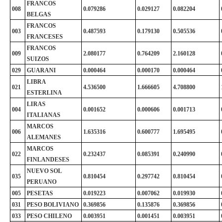
FRANCOS
008
0.079286
0.029127
0.082204
BELGAS
FRANCOS
003
0.487593
0.179130
0.505536
FRANCESES
FRANCOS
009
2.080177
0.764209
2.160128
SUIZOS
029
GUARANI
0.000464
0.000170
0.000464
LIBRA
021
4.536500
1.666605
4.708800
ESTERLINA
LIRAS
004
0.001652
0.000606
0.001713
ITALIANAS
MARCOS
006
1.635316
0.600777
1.695495
ALEMANES
MARCOS
022
0.232437
0.085391
0.240990
FINLANDESES
NUEVO SOL
035
0.810454
0.297742
0.810454
PERUANO
005
PESETAS
0.019223
0.007062
0.019930
031
PESO BOLIVIANO
0.369856
0.135876
0.369856
033
PESO CHILENO
0.003951
0.001451
0.003951