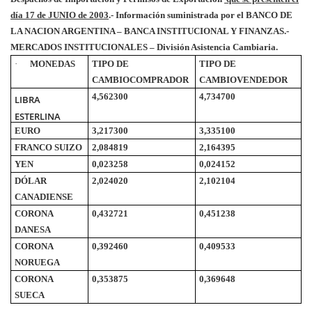
día 17 de JUNIO de 2003
.- Información suministrada por el BANCO DE
LA NACION ARGENTINA – BANCA INSTITUCIONAL Y FINANZAS.-
MERCADOS INSTITUCIONALES – División Asistencia Cambiaria.
·
MONEDAS
TIPO DE
TIPO DE
CAMBIO
COMPRADOR
CAMBIO
VENDEDOR
4,562300
4,734700
LIBRA
ESTERLINA
EURO
3,217300
3,335100
FRANCO SUIZO
2,084819
2,164395
YEN
0,023258
0,024152
DÓLAR
2,024020
2,102104
CANADIENSE
CORONA
0,432721
0,451238
DANESA
CORONA
0,392460
0,409533
NORUEGA
CORONA
0,353875
0,369648
SUECA