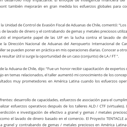
n desarrollo muy impactante. El enfoque de inteligencia financiera del
ont también mejorarán en gran medida los esfuerzos globales para co
de la Unidad de Control de Evasión Fiscal de Aduanas de Chile, comentó: “Lo
e lavado de dinero y el contrabando de gemas y metales preciosos utiliz
cutió el importante papel de las UIF en la lucha contra el lavado de di
 de la Dirección Nacional de Aduanas del Aeropuerto Internacional de Ca
ler se pueden poner en práctica en mis operaciones diarias. Conocer a otro
resultar útil si surge la oportunidad de un caso (conjunto) de LA / FT ".
 de la Aduana de Chile, dijo: “Fue un honor recibir capacitación de expertos
jo en temas relacionados, el taller aumentó mi conocimiento de los concep
ultados muy prometedores en América Latina cuando los esfuerzos oper
rentes: desarrollo de capacidades, esfuerzos de asociación para el cumpli
ealizar esfuerzos operativos después de los talleres ALD / CTF (virtuales). 
nterdicción e investigación de efectivo a granel y gemas / metales precios
í como el lavado de dinero basado en el comercio. El Proyecto TENTACLE an
 a granel y contrabando de gemas / metales preciosos en América Latina