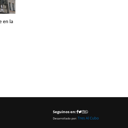
06/08/2026
 en la
El Centro Despachantes de Aduana brindar
charla y contará con un stand institucional 
Expo Logisti-K
Rubén Pérez, presidente de la institución, hablará sobre “El rol 
despachante”, el 13 de agosto a las 15:00 hs.
LEER MAS
Seguinos en:
Tres Al Cubo
Desarrollado por: