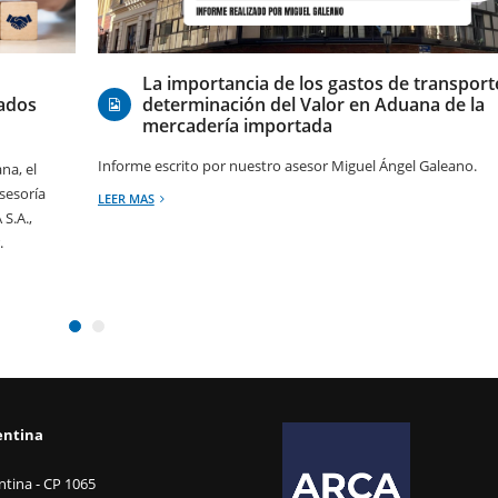
06/08/2026
La importancia de los gastos de transporte
iados
determinación del Valor en Aduana de la
mercadería importada
Informe escrito por nuestro asesor Miguel Ángel Galeano.
na, el
sesoría
LEER MAS
S.A.,
.
entina
tina - CP 1065