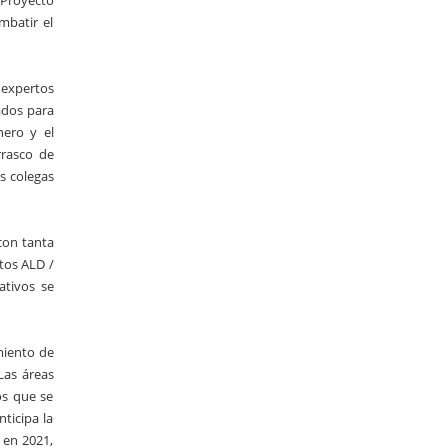
 Proyecto
mbatir el
s expertos
ados para
nero y el
rrasco de
s colegas
 con tanta
tos ALD /
ativos se
miento de
Las áreas
os que se
ticipa la
 en 2021,