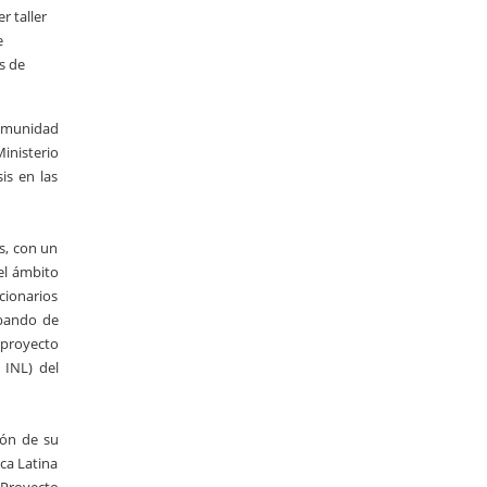
r taller
e
s de
Comunidad
Ministerio
is en las
s, con un
 el ámbito
cionarios
abando de
 proyecto
 INL) del
ión de su
ca Latina