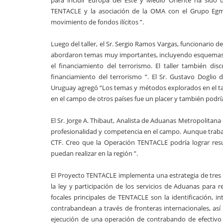
para incluir Europa del Este y Medio Oriente ha sido u
TENTACLE y la asociación de la OMA con el Grupo Egm
movimiento de fondos ilícitos ”.
Luego del taller, el Sr. Sergio Ramos Vargas, funcionario 
abordaron temas muy importantes, incluyendo esquemas d
el financiamiento del terrorismo. El taller también dis
financiamiento del terrorismo ”. El Sr. Gustavo Doglio
Uruguay agregó “Los temas y métodos explorados en el tal
en el campo de otros países fue un placer y también podría 
El Sr. Jorge A. Thibaut, Analista de Aduanas Metropolitana
profesionalidad y competencia en el campo. Aunque traba
CTF. Creo que la Operación TENTACLE podría lograr res
puedan realizar en la región ”.
El Proyecto TENTACLE implementa una estrategia de tres f
la ley y participación de los servicios de Aduanas para r
focales principales de TENTACLE son la identificación, i
contrabandean a través de fronteras internacionales, as
ejecución de una operación de contrabando de efectivo