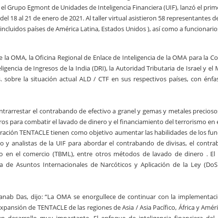
l Grupo Egmont de Unidades de Inteligencia Financiera (UIF), lanzó el prime
 18 al 21 de enero de 2021. Al taller virtual asistieron 58 representantes d
incluidos países de América Latina, Estados Unidos ), así como a funcionario
 la OMA, la Oficina Regional de Enlace de Inteligencia de la OMA para la 
gencia de Ingresos de la India (DRI), la Autoridad Tributaria de Israel y el 
 sobre la situación actual ALD / CTF en sus respectivos países, con énfas
ntrarrestar el contrabando de efectivo a granel y gemas y metales precioso
ros para combatir el lavado de dinero y el financiamiento del terrorismo en
eración TENTACLE tienen como objetivo aumentar las habilidades de los fun
o y analistas de la UIF para abordar el contrabando de divisas, el contr
o en el comercio (TBML), entre otros métodos de lavado de dinero . El
a de Asuntos Internacionales de Narcóticos y Aplicación de la Ley (DoS
ranab Das, dijo: “La OMA se enorgullece de continuar con la implementac
pansión de TENTACLE de las regiones de Asia / Asia Pacífico, África y Améri