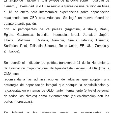
El Grupo de Trabajo Virtual (VWG) de la OMA sobre Igualdad de
Género y
Diversidad (GED) se reunió a través de una reunión en línea
el 18 de
enero para intercambiar experiencias sobre capacitación
relacionada con
GED para Aduanas. Se logró un nuevo récord en
cuanto a participación,
con 37 participantes de 24 países (Argentina, Australia, Brasil,
Egipto, Guatemala, Islandia, Indonesia, Israel, Jamaica, Japón,
Liberia, Maldivas, Malawi, Namibia, Nueva Zelanda, Panamá,
Sudáfrica, Perú, Tailandia, Ucrania, Reino Unido, EE. UU., Zambia y
Zimbabue).
Se recordó el Indicador de política transversal 11 de la Herramienta
de Evaluación Organizacional de Igualdad de Género (GEOAT) de la
OMA, que
recomienda a las administraciones de aduanas que adopten una
estrategia de capacitación integral que abarque la sensibilización y
la capacitación en temas de GED, tanto internamente (entre el personal
de todos los niveles) como externamente (en colaboración con las
partes interesadas).
Se informó a los miembros sobre las oportunidades de