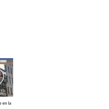
06/08/2026
 en la
El Centro Despachantes de Aduana brindar
charla y contará con un stand institucional 