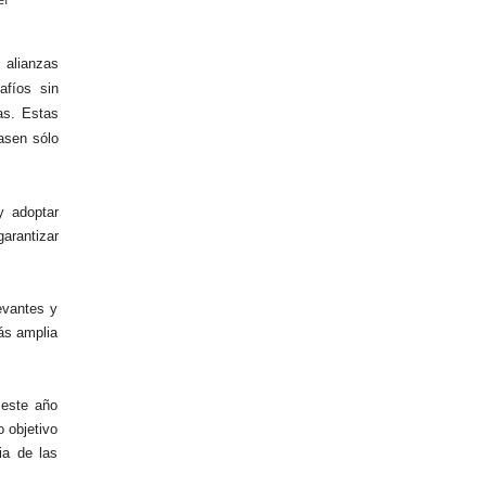
 alianzas
afíos sin
as. Estas
asen sólo
y adoptar
garantizar
evantes y
ás amplia
 este año
o objetivo
ia de las