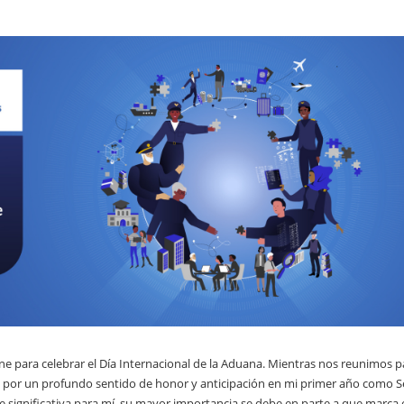
e para celebrar el Día Internacional de la Aduana. Mientras nos reunimos p
por un profundo sentido de honor y anticipación en mi primer año como S
te significativa para mí, su mayor importancia se debe en parte a que marca 