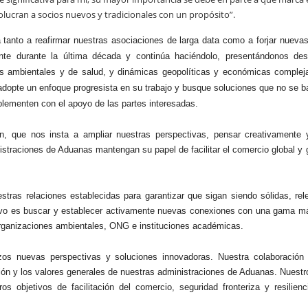
ucran a socios nuevos y tradicionales con un propósito”.
tanto a reafirmar
nuestras asociaciones de larga data como a forjar nuevas
nte durante la última
década y continúa haciéndolo, presentándonos des
sis ambientales y de salud, y
dinámicas geopolíticas y económicas complej
 adopte un enfoque
progresista en su trabajo y busque soluciones que no se b
plementen con el
apoyo de las partes interesadas.
n, que nos insta a ampliar nuestras perspectivas, pensar creativamente 
straciones de Aduanas mantengan su papel de facilitar el comercio global y 
tras relaciones establecidas para garantizar que sigan siendo sólidas, rel
ivo es buscar y establecer activamente nuevas conexiones con una gama m
, organizaciones ambientales, ONG e instituciones académicas.
zos nuevas perspectivas y soluciones innovadoras. Nuestra colaboración
ión y los valores generales de nuestras administraciones de Aduanas. Nuestr
os objetivos de facilitación del comercio, seguridad fronteriza y resilienc