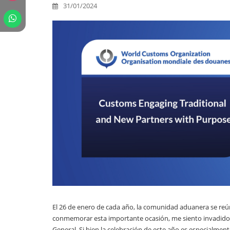
31/01/2024
El 26 de enero de cada año, la comunidad aduanera se reún
conmemorar esta importante ocasión, me siento invadido 
General. Si bien la celebración de este año es especialmen