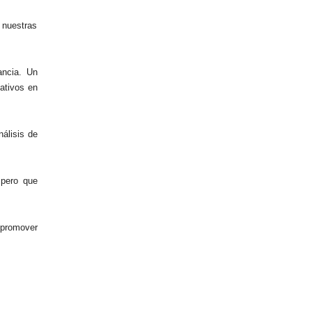
 nuestras
ancia. Un
ativos en
nálisis de
spero que
 promover