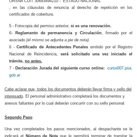
ORSNA CUIT 30693494210 -
ESTADO NACIONAL
, en las cláusulas de renuncia al derecho de repetición en los
certificados de cobertura.
5 - Fotocopia del permiso anterior,
si es una renovación.
6-
Reglamento de permanencia y Circulación
, firmado por el
asociado
(el mismo se adjunta a pie de nota).
6 -
Certificado de Antecedentes Penales
emitido por el Registro
Nacional de Reincidencia,
será solicitado una vez iniciado el
trámite,
no antes.
7 -
Declaración Jurada del siguiente curso online:
curso007.psa.
gob.ar
Cabe aclarar que, todos los documentos deberán llevar firma y sello del
interesado
. El personal administrativo completará los documentos y
anexos faltantes por lo cual deberán concurrir con su sello personal.
Segundo Paso
Una vez completados los pasos mencionados, al despachante se le
indicará el
Número de Nota
que le permitirá terminar de tramitar la