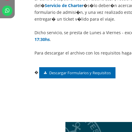
del�
Servicio de Charter
�s�lo deber�n acercar
formulario de admisi�n, y una vez realizado esto,
entregar� un ticket v�lido para el viaje.
Dicho servicio, se presta de Lunes a Viernes - exc
17:30hs
.
Para descargar el archivo con los requisitos ha
�
Descargar Formularios y Requisitos