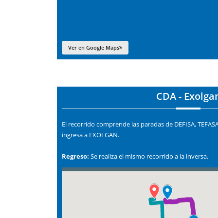
Ver en Google Maps
CDA - Exolga
El recorrido comprende las paradas de DEFISA, TEF
ingresa a EXOLGAN.
Regreso:
Se realiza el mismo recorrido a la inversa.