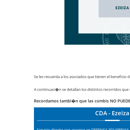
Se les recuerda a los asociados que tienen el beneficio 
A continuaci�n se detallan los distintos recorridos que 
Recordamos tambi�n que las combis NO PUEDEN 
CDA - Ezeiza
Servicio directo con ascenso en DEFENSA 302 (PREVI