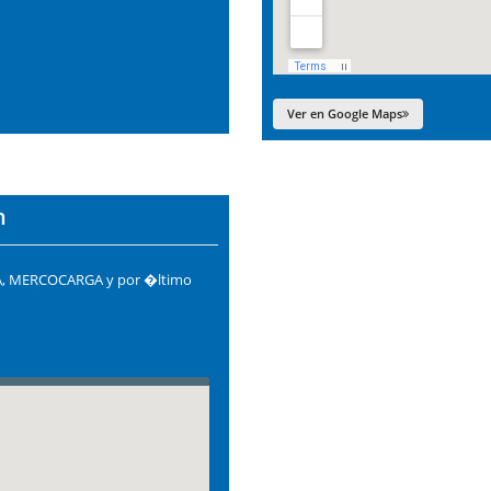
Ver en Google Maps
n
ASA, MERCOCARGA y por �ltimo