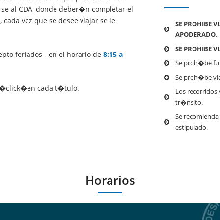
se al CDA, donde deber�n completar el
 cada vez que se desee viajar se le
SE PROHIBE VI
APODERADO
.
SE PROHIBE V
epto feriados - en el horario de
8:15 a
Se proh�be fum
Se proh�be viaja
ga�click�en cada t�tulo.
Los recorridos
tr�nsito.
Se recomienda r
estipulado.
Horarios