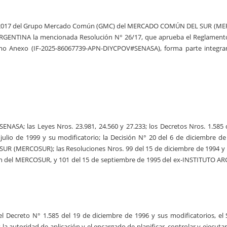
 de 2017 del Grupo Mercado Común (GMC) del MERCADO COMÚN DEL SUR (M
 ARGENTINA la mencionada Resolución N° 26/17, que aprueba el Reglament
 Anexo (IF-2025-86067739-APN-DIYCPOV#SENASA), forma parte integran
ASA; las Leyes Nros. 23.981, 24.560 y 27.233; los Decretos Nros. 1.585 
julio de 1999 y su modificatorio; la Decisión N° 20 del 6 de diciembre de
(MERCOSUR); las Resoluciones Nros. 99 del 15 de diciembre de 1994 y 
 del MERCOSUR, y 101 del 15 de septiembre de 1995 del ex-INSTITUTO 
l Decreto N° 1.585 del 19 de diciembre de 1996 y sus modificatorios, el
oridad de aplicación y el encargado de planificar, controlar y ejecutar