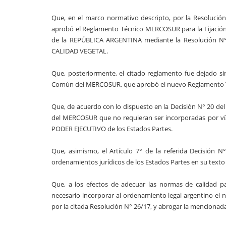
Que, en el marco normativo descripto, por la Resoluc
aprobó el Reglamento Técnico MERCOSUR para la Fijación 
de la REPÚBLICA ARGENTINA mediante la Resolución N
CALIDAD VEGETAL.
Que, posteriormente, el citado reglamento fue dejado s
Común del MERCOSUR, que aprobó el nuevo Reglamento T
Que, de acuerdo con lo dispuesto en la Decisión N° 20 d
del MERCOSUR que no requieran ser incorporadas por vía 
PODER EJECUTIVO de los Estados Partes.
Que, asimismo, el Artículo 7° de la referida Decisión
ordenamientos jurídicos de los Estados Partes en su texto 
Que, a los efectos de adecuar las normas de calidad p
necesario incorporar al ordenamiento legal argentino 
por la citada Resolución N° 26/17, y abrogar la mencionad