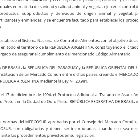
onales en materia de sanidad y calidad animal y vegetal, ejercer el control d
productos, subproductos y derivados de origen animal y vegetal, p
rtilizantes y enmiendas, y se encuentra facultado para establecer los proce
s.
 establece el Sistema Nacional de Control de Alimentos, con el objetivo de a
 en todo el territorio de la REPÚBLICA ARGENTINA, constituyendo el citado
ncargado de asegurar el cumplimiento del mencionado Código Alimentario.
A DE BRASIL, la REPÚBLICA DEL PARAGUAY y la REPÚBLICA ORIENTAL DEL
a Constitución de un Mercado Común entre dichos países, creando el MERC
EPÚBLICA ARGENTINA mediante la Ley N° 23.981.
 el 17 de diciembre de 1994, el Protocolo Adicional al Tratado de Asunción
o Preto-, en la Ciudad de Ouro Preto, REPÚBLICA FEDERATIVA DE BRASIL, el
las normas del MERCOSUR aprobadas por el Consejo del Mercado Común,
R, son obligatorias y deben ser incorporadas, cuando ello sea neces
ante los procedimientos previstos en su legislación.