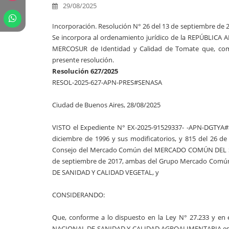
29/08/2025
Incorporación. Resolución N° 26 del 13 de septiembre
Se incorpora al ordenamiento jurídico de la REPÚBLICA
MERCOSUR de Identidad y Calidad de Tomate que, como
presente resolución.
Resolución 627/2025
RESOL-2025-627-APN-PRES#SENASA
Ciudad de Buenos Aires, 28/08/2025
VISTO el Expediente N° EX-2025-91529337- -APN-DGTYA#SEN
diciembre de 1996 y sus modificatorios, y 815 del 26 de 
Consejo del Mercado Común del MERCADO COMÚN DEL SUR 
de septiembre de 2017, ambas del Grupo Mercado Común
DE SANIDAD Y CALIDAD VEGETAL, y
CONSIDERANDO:
Que, conforme a lo dispuesto en la Ley N° 27.233 y en e
NACIONAL DE SANIDAD Y CALIDAD AGROALIMENTARIA es la aut