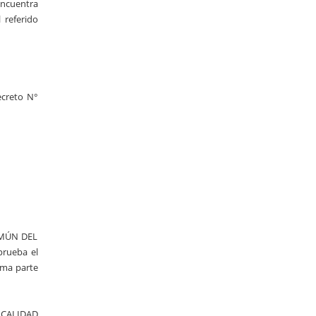
encuentra
 referido
Decreto N°
OMÚN DEL
prueba el
rma parte
Y CALIDAD