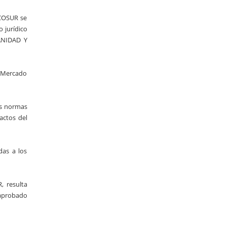
RCOSUR se
 jurídico
ANIDAD Y
o Mercado
as normas
actos del
das a los
, resulta
 aprobado