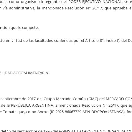
acional, como organismo integrante del PODER EJECUTIVO NACIONAL, se 
r vía administrativa, la mencionada Resolución N° 26/17, que aprueba el
ención que le compete.
o en virtud de las facultades conferidas por el Artículo 8°, inciso f), del 
 CALIDAD AGROALIMENTARIA
3 de septiembre de 2017 del Grupo Mercado Común (GMC) del MERCADO C
o de la REPÚBLICA ARGENTINA la mencionada Resolución N° 26/17, que a
de Tomate que, como Anexo (IF-2025-86067739-APN-DIYCPOV#SENASA), fo
01 del 15 de septiembre de 1995 del ex-INSTITUTO ARGENTINO DE SANIDAD 