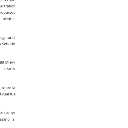
el tráfico
roductos
dimientos
segurar el
 Servicio
 URUGUAY
ADO COMÚN
 sobre la
 cual fue
 el Grupo
ario, al