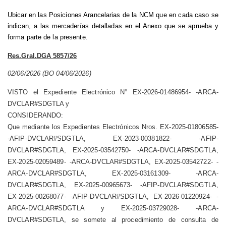
Ubicar en las Posiciones Arancelarias de la NCM que en cada caso se
indican, a las mercaderías detalladas en el Anexo que se aprueba y
forma parte de la presente.
Res.Gral.DGA 5857/26
02/06/2026 (BO 04/06/2026)
VISTO el Expediente Electrónico N° EX-2026-01486954- -ARCA-
DVCLAR#SDGTLA y
CONSIDERANDO:
Que mediante los Expedientes Electrónicos Nros. EX-2025-01806585-
-AFIP-DVCLAR#SDGTLA, EX-2023-00381822- -AFIP-
DVCLAR#SDGTLA, EX-2025-03542750- -ARCA-DVCLAR#SDGTLA,
EX-2025-02059489- -ARCA-DVCLAR#SDGTLA, EX-2025-03542722- -
ARCA-DVCLAR#SDGTLA, EX-2025-03161309- -ARCA-
DVCLAR#SDGTLA, EX-2025-00965673- -AFIP-DVCLAR#SDGTLA,
EX-2025-00268077- -AFIP-DVCLAR#SDGTLA, EX-2026-01220924- -
ARCA-DVCLAR#SDGTLA y EX-2025-03729028- -ARCA-
DVCLAR#SDGTLA, se somete al procedimiento de consulta de