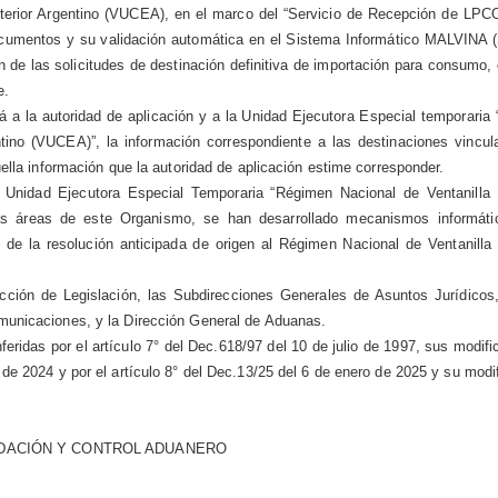
erior Argentino (VUCEA), en el marco del “Servicio de Recepción de LPCO
ocumentos y su validación automática en el Sistema Informático MALVINA (
n de las solicitudes de destinación definitiva de importación para consumo,
e.
 a la autoridad de aplicación y a la Unidad Ejecutora Especial temporaria
tino (VUCEA)”, la información correspondiente a las destinaciones vincul
ella información que la autoridad de aplicación estime corresponder.
a Unidad Ejecutora Especial Temporaria “Régimen Nacional de Ventanilla
tas áreas de este Organismo, se han desarrollado mecanismos informát
n de la resolución anticipada de origen al Régimen Nacional de Ventanilla
cción de Legislación, las Subdirecciones Generales de Asuntos Jurídicos
municaciones, y la Dirección General de Aduanas.
feridas por el artículo 7° del Dec.618/97 del 10 de julio de 1997, sus modifi
e 2024 y por el artículo 8° del Dec.13/25 del 6 de enero de 2025 y su modif
UDACIÓN Y CONTROL ADUANERO