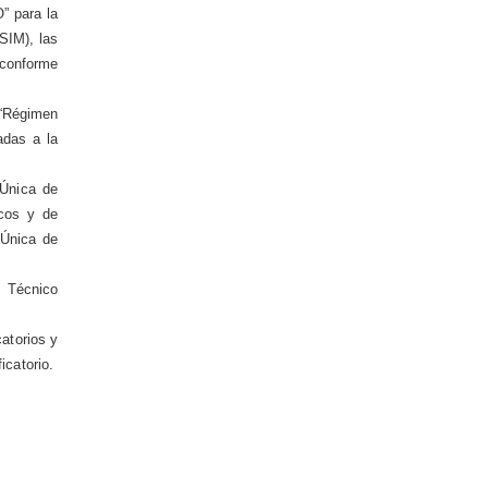
” para la
SIM), las
 conforme
 “Régimen
adas a la
 Única de
icos y de
 Única de
, Técnico
catorios y
icatorio.