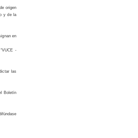
de origen
o y de la
signan en
o “VUCE -
ictar las
l Boletín
difúndase