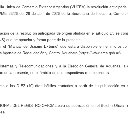
la Única de Comercio Exterior Argentino (VUCEA) la resolución anticipada 
PME 26/26 del 28 de abril de 2026 de la Secretaría de Industria, Comerci
ión de la resolución anticipada de origen aludida en el artículo 1°, se con
que se aprueba y forma parte de la presente.
 el “Manual de Usuario Externo” que estará disponible en el micrositi
sta Agencia de Recaudación y Control Aduanero (https://www.arca.gob.ar).
istemas y Telecomunicaciones y a la Dirección General de Aduanas, a d
n de la presente, en el ámbito de sus respectivas competencias.
ia a los DIEZ (10) días hábiles contados a partir de su publicación en e
NAL DEL REGISTRO OFICIAL para su publicación en el Boletín Oficial, 
ese.