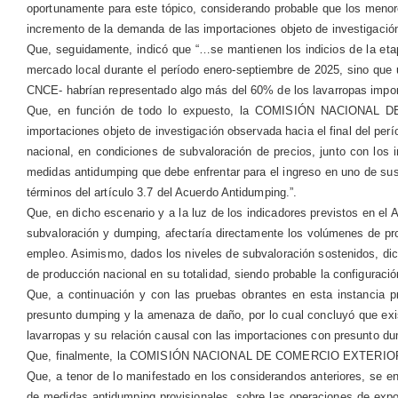
oportunamente para este tópico, considerando probable que los menore
incremento de la demanda de las importaciones objeto de investigación
Que, seguidamente, indicó que “…se mantienen los indicios de la etap
mercado local durante el período enero-septiembre de 2025, sino que 
CNCE- habrían representado algo más del 60% de los lavarropas import
Que, en función de todo lo expuesto, la COMISIÓN NACIONAL DE
importaciones objeto de investigación observada hacia el final del per
nacional, en condiciones de subvaloración de precios, junto con los 
medidas antidumping que debe enfrentar para el ingreso en uno de sus
términos del artículo 3.7 del Acuerdo Antidumping.”.
Que, en dicho escenario y a la luz de los indicadores previstos en el 
subvaloración y dumping, afectaría directamente los volúmenes de prod
empleo. Asimismo, dados los niveles de subvaloración sostenidos, dich
de producción nacional en su totalidad, siendo probable la configuraci
Que, a continuación y con las pruebas obrantes en esta instancia pr
presunto dumping y la amenaza de daño, por lo cual concluyó que exi
lavarropas y su relación causal con las importaciones con presunto
Que, finalmente, la COMISIÓN NACIONAL DE COMERCIO EXTERIOR recom
Que, a tenor de lo manifestado en los considerandos anteriores, se enc
de medidas antidumping provisionales, sobre las operaciones de ex