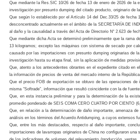
Que mediante la Res.SIC 10/26 de fecha 13 de enero de 2026 de
investigación por presunto dumping del citado producto, originario
Que según lo establecido por el Artículo 14 del Dec.33/25 de fe
desconcentrado actualmente en el ámbito de la SECRETARÍA DE
al daño y la causalidad a través del Acta de Directorio N° 2.623 de fec
Que mediante dicha Acta se determinó preliminarmente que la rama de 
13 kilogramos; excepto las máquinas con sistema de secado por calor
causado por las importaciones con presunto dumping originarias de 
investigación hasta su etapa final, sin la aplicación de medidas provis
Que, atento a los antecedentes obrantes en el expediente citado 
la información de precios de venta del mercado interno de la R
Que el precio FOB de exportación se obtuvo de las operaciones de
misma “Softrade”, información que resultó coincidente con la de fuente 
Que, en esta instancia preliminar y para la determinación de la exi
promedio ponderado de SEIS COMA CERO CUATRO POR CIENTO (6,04 %) 
Que, en relación a la determinación de daño importante, amenaza
análisis en los términos del Acuerdo Antidumping, a cuyos extensos f
Que, entre los más destacados, respecto al daño importante, concluyó
importaciones de lavarropas originarios de China no configuraron una
de los indicadores de volumen del relevamiento (producción, ventas,