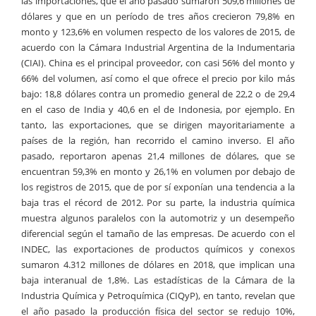
las importaciones, que el año pasado sumaron 509,6 millones de
dólares y que en un período de tres años crecieron 79,8% en
monto y 123,6% en volumen respecto de los valores de 2015, de
acuerdo con la Cámara Industrial Argentina de la Indumentaria
(CIAI). China es el principal proveedor, con casi 56% del monto y
66% del volumen, así como el que ofrece el precio por kilo más
bajo: 18,8 dólares contra un promedio general de 22,2 o de 29,4
en el caso de India y 40,6 en el de Indonesia, por ejemplo. En
tanto, las exportaciones, que se dirigen mayoritariamente a
países de la región, han recorrido el camino inverso. El año
pasado, reportaron apenas 21,4 millones de dólares, que se
encuentran 59,3% en monto y 26,1% en volumen por debajo de
los registros de 2015, que de por sí exponían una tendencia a la
baja tras el récord de 2012. Por su parte, la industria química
muestra algunos paralelos con la automotriz y un desempeño
diferencial según el tamaño de las empresas. De acuerdo con el
INDEC, las exportaciones de productos químicos y conexos
sumaron 4.312 millones de dólares en 2018, que implican una
baja interanual de 1,8%. Las estadísticas de la Cámara de la
Industria Química y Petroquímica (CIQyP), en tanto, revelan que
el año pasado la producción física del sector se redujo 10%,