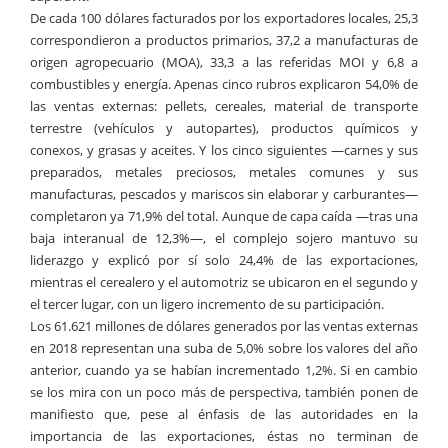
De cada 100 dólares facturados por los exportadores locales, 25,3
correspondieron a productos primarios, 37,2 a manufacturas de
origen agropecuario (MOA), 33,3 a las referidas MOI y 6,8 a
combustibles y energía. Apenas cinco rubros explicaron 54,0% de
las ventas externas: pellets, cereales, material de transporte
terrestre (vehículos y autopartes), productos químicos y
conexos, y grasas y aceites. Y los cinco siguientes —carnes y sus
preparados, metales preciosos, metales comunes y sus
manufacturas, pescados y mariscos sin elaborar y carburantes—
completaron ya 71,9% del total. Aunque de capa caída —tras una
baja interanual de 12,3%—, el complejo sojero mantuvo su
liderazgo y explicó por sí solo 24,4% de las exportaciones,
mientras el cerealero y el automotriz se ubicaron en el segundo y
el tercer lugar, con un ligero incremento de su participación.
Los 61.621 millones de dólares generados por las ventas externas
en 2018 representan una suba de 5,0% sobre los valores del año
anterior, cuando ya se habían incrementado 1,2%. Si en cambio
se los mira con un poco más de perspectiva, también ponen de
manifiesto que, pese al énfasis de las autoridades en la
importancia de las exportaciones, éstas no terminan de