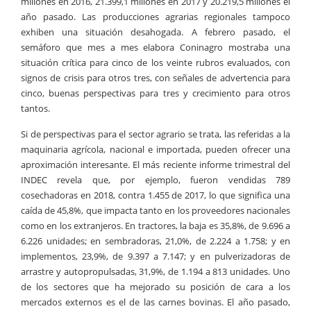
millones en 2016, 21.399,1 millones en 2017 y 20.219,5 millones el
año pasado. Las producciones agrarias regionales tampoco
exhiben una situación desahogada. A febrero pasado, el
semáforo que mes a mes elabora Coninagro mostraba una
situación crítica para cinco de los veinte rubros evaluados, con
signos de crisis para otros tres, con señales de advertencia para
cinco, buenas perspectivas para tres y crecimiento para otros
tantos.
Si de perspectivas para el sector agrario se trata, las referidas a la
maquinaria agrícola, nacional e importada, pueden ofrecer una
aproximación interesante. El más reciente informe trimestral del
INDEC revela que, por ejemplo, fueron vendidas 789
cosechadoras en 2018, contra 1.455 de 2017, lo que significa una
caída de 45,8%, que impacta tanto en los proveedores nacionales
como en los extranjeros. En tractores, la baja es 35,8%, de 9.696 a
6.226 unidades; en sembradoras, 21,0%, de 2.224 a 1.758; y en
implementos, 23,9%, de 9.397 a 7.147; y en pulverizadoras de
arrastre y autopropulsadas, 31,9%, de 1.194 a 813 unidades. Uno
de los sectores que ha mejorado su posición de cara a los
mercados externos es el de las carnes bovinas. El año pasado,