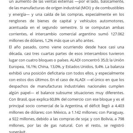
un aumento de las ventas externas —por el lado, básicamente,
de las manufacturas de origen industrial (MOI) y de combustibles
y energía— y una caída de las compras, especialmente en los
renglones de bienes de capital y vehículos automotores,
acentuada en el segundo semestre. Si se computan ambas
corrientes, el intercambio comercial argentino sumó 127.062
millones de dólares, 1,2% más que un año antes.
El año pasado, como viene ocurriendo desde hace casi una
década, casi tres cuartas partes de esos intercambios tuvieron
lugar con cuatro bloques o países. ALADI concentró 35,0; la Unión
Europea, 16,1%; China, 13,0%, y Estados Unidos, 9,4%. La balanza
exhibió una posición deficitaria con todos ellos, y especialmente
con estos dos últimos. En el caso de ALADI —el único en que los
despachos de manufacturas industriales nacionales cumplen
algún papel— el balance subsume situaciones muy diferentes.
Con Brasil, que explica 60,8% del comercio con ese bloque y es el
principal socio comercial de la Argentina, el déficit llegó a 4.403
millones de dólares; con México, a 1.142 millones; con Paraguay,
a 922 millones, debido a las compras de soja; y con Bolivia, a 798
millones, por las de gas natural. Con el resto, se registró
superávit.