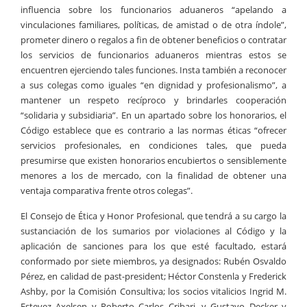
influencia sobre los funcionarios aduaneros “apelando a
vinculaciones familiares, políticas, de amistad o de otra índole”,
prometer dinero o regalos a fin de obtener beneficios o contratar
los servicios de funcionarios aduaneros mientras estos se
encuentren ejerciendo tales funciones. Insta también a reconocer
a sus colegas como iguales “en dignidad y profesionalismo”, a
mantener un respeto recíproco y brindarles cooperación
“solidaria y subsidiaria”. En un apartado sobre los honorarios, el
Código establece que es contrario a las normas éticas “ofrecer
servicios profesionales, en condiciones tales, que pueda
presumirse que existen honorarios encubiertos o sensiblemente
menores a los de mercado, con la finalidad de obtener una
ventaja comparativa frente otros colegas”.
El Consejo de Ética y Honor Profesional, que tendrá a su cargo la
sustanciación de los sumarios por violaciones al Código y la
aplicación de sanciones para los que esté facultado, estará
conformado por siete miembros, ya designados: Rubén Osvaldo
Pérez, en calidad de past-president; Héctor Constenla y Frederick
Ashby, por la Comisión Consultiva; los socios vitalicios Ingrid M.
Estevez Axelsen y Roberto Carlos Cribari, y Gustavo Decker y