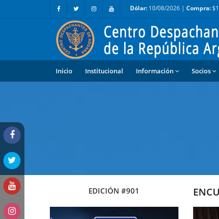
Dólar:
10/08/2026 |
Compra:
$1
Inicio
Institucional
Información
Socios
ENCU
EDICIÓN #901