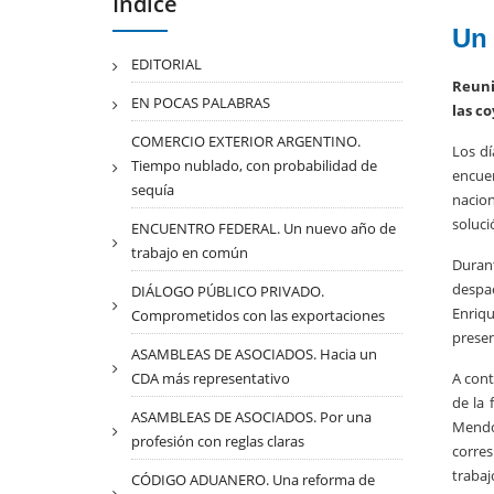
Indice
Un 
EDITORIAL
Reuni
EN POCAS PALABRAS
las c
COMERCIO EXTERIOR ARGENTINO.
Los dí
Tiempo nublado, con probabilidad de
encuen
sequía
nacion
soluci
ENCUENTRO FEDERAL. Un nuevo año de
trabajo en común
Durant
despac
DIÁLOGO PÚBLICO PRIVADO.
Enriqu
Comprometidos con las exportaciones
presen
ASAMBLEAS DE ASOCIADOS. Hacia un
CDA más representativo
A cont
de la 
ASAMBLEAS DE ASOCIADOS. Por una
Mendoz
profesión con reglas claras
corres
trabaj
CÓDIGO ADUANERO. Una reforma de