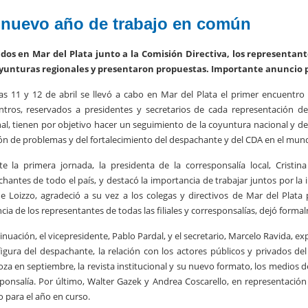
nuevo año de trabajo en común
dos en Mar del Plata junto a la Comisión Directiva, los representante
oyunturas regionales y presentaron propuestas. Importante anuncio p
as 11 y 12 de abril se llevó a cabo en Mar del Plata el primer encuentro f
tros, reservados a presidentes y secretarios de cada representación del
al, tienen por objetivo hacer un seguimiento de la coyuntura nacional y de
ón de problemas y del fortalecimiento del despachante y del CDA en el mund
e la primera jornada, la presidenta de la corresponsalía local, Cristin
hantes de todo el país, y destacó la importancia de trabajar juntos por la in
e Loizzo, agradeció a su vez a los colegas y directivos de Mar del Plata p
cia de los representantes de todas las filiales y corresponsalías, dejó form
inuación, el vicepresidente, Pablo Pardal, y el secretario, Marcelo Ravida, ex
figura del despachante, la relación con los actores públicos y privados d
a en septiembre, la revista institucional y su nuevo formato, los medios de
ponsalía. Por último, Walter Gazek y Andrea Coscarello, en representación
o para el año en curso.