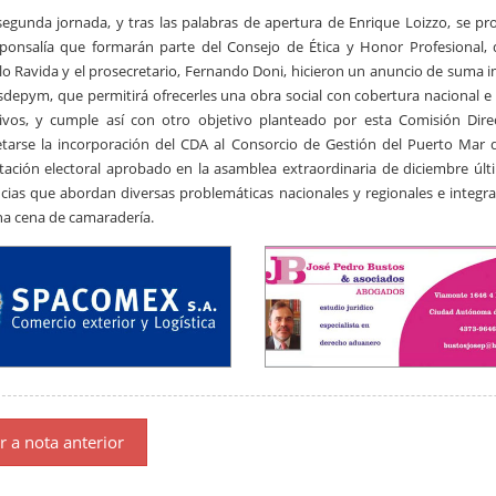
segunda jornada, y tras las palabras de apertura de Enrique Loizzo, se pro
sponsalía que formarán parte del Consejo de Ética y Honor Profesional
o Ravida y el prosecretario, Fernando Doni, hicieron un anuncio de suma i
depym, que permitirá ofrecerles una obra social con cobertura nacional e
ivos, y cumple así con otro objetivo planteado por esta Comisión Direc
tarse la incorporación del CDA al Consorcio de Gestión del Puerto Mar 
tación electoral aprobado en la asamblea extraordinaria de diciembre últim
ias que abordan diversas problemáticas nacionales y regionales e integr
a cena de camaradería.
r a nota anterior