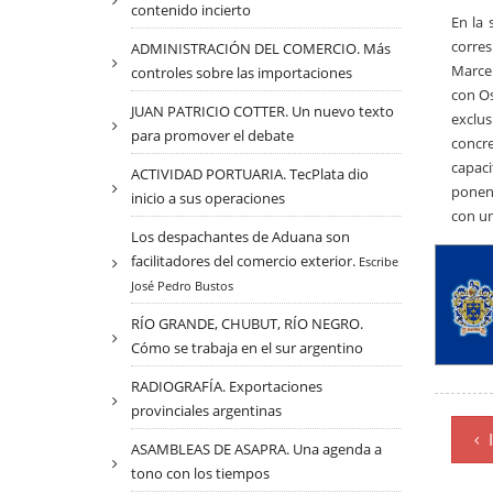
contenido incierto
En la 
corre
ADMINISTRACIÓN DEL COMERCIO. Más
Marcel
controles sobre las importaciones
con Os
JUAN PATRICIO COTTER. Un nuevo texto
exclus
para promover el debate
concre
capaci
ACTIVIDAD PORTUARIA. TecPlata dio
ponenc
inicio a sus operaciones
con un
Los despachantes de Aduana son
facilitadores del comercio exterior.
Escribe
José Pedro Bustos
RÍO GRANDE, CHUBUT, RÍO NEGRO.
Cómo se trabaja en el sur argentino
RADIOGRAFÍA. Exportaciones
provinciales argentinas
I
ASAMBLEAS DE ASAPRA. Una agenda a
tono con los tiempos