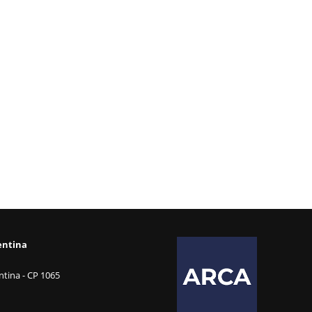
entina
tina - CP 1065